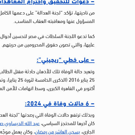
– دعوات للتحقيق واحترام المعاهدات
من ناحيتها، تؤكد “لجنة العدالة” على دعمها الكا
المسؤول عنها ومعاقبته العقاب المناسب.
كما تدعو اللجنة السلطات في مصر لتحسين أحوال مقا
عليها، والتي تصون حقوق المحرومين من حريتهم.
– على خطي “ريجيني”:
وتعيد حالة الوفاة تلك للأذهان حادثة مقتل الطالب
أكتوبر في القاهرة الكبرى، وسط اتهامات للأمن ال
– 6 حالات وفاة في 2024:
كان آخرها للمحتجز السياسي،
عبد الله الديساوي صا
الجاري،
بسجن العاشر من رمضان
، وكان يعمل موجّه 