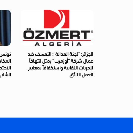
الجزائر: “لجنة العدالة”: التعسف ضد
تونس: 
عمال شركة “أوزمرت” يمثل انتهاكاً
المخا
للحريات النقابية واستخفافاً بمعايير
الاحتج
العمل اللائق
الشابي