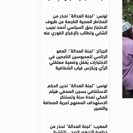
تونس: “لجنة العدالة” تحذر من
المخاطر الصحية الناجمة عن ظروف
الاحتجاز بحق السياسي أحمد نجيب
الشابي وتطالب بالإفراج الفوري عنه
الجزائر: “لجنة العدالة”: العفو
الرئاسي للمحبوسين الناجحين في
الاختبارات يُغفل وضعية معتقلي
الرأي ويُكرّس غياب الشفافية
تونس: “لجنة العدالة” تدين الحكم
الاستئنافي بسجن الصحفي هيثم
المكي لمدة سنة وتستنكر
الاستهداف الممنهج لحرية الصحافة
والتعبير
المغرب: “لجنة العدالة” تحذر من
خطورة التدهور الصحي للناشط