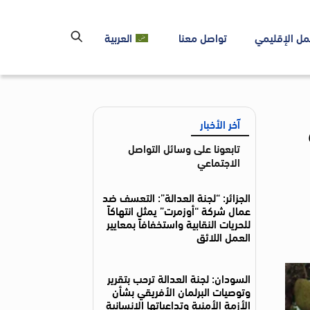
مل الإقليمي
تواصل معنا
العربية
آخر الأخبار
تابعونا على وسائل التواصل
الاجتماعي
الجزائر: “لجنة العدالة”: التعسف ضد
عمال شركة “أوزمرت” يمثل انتهاكاً
للحريات النقابية واستخفافاً بمعايير
العمل اللائق
السودان: لجنة العدالة ترحب بتقرير
وتوصيات البرلمان الأفريقي بشأن
الأزمة الأمنية وتداعياتها الإنسانية