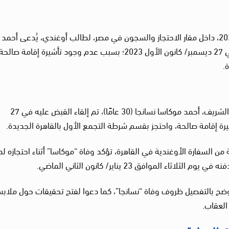
رصدت “لجنة العدالة” حالة الوفاة السادسة في 2024، داخل مقار الاحتجاز والسجون في مصر، لطالب أوغندي، يُدعى أحمد
موكاسا نسانجا (30 عامًا)، وتم إلقاء القبض عليه في 27 ديسمبر/ كانون الأول 2023؛ بسبب عدم وجود تأشيرة إقامة صالح
.
وأفادت اللجنة أن الطالب الأوغندي بجامعة الأزهر الشريف، أحمد موكاسا نسانجا (30 عامًا)، تم إلقاء القبض عليه في 27
ي 2024، تلقت عائلته رسالة من السفارة الأوغندية في القاهرة، تؤكد وفاة “موكاسا” أثناء احتجازه 
الموافق 23 يناير/ كانون الثاني الماضي.
 يوضح بالتفصيل ظروف وفاة “نسانجا”، كما دعوا لفتح تحقيقات حول ملاب
العقاب.