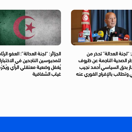
“لجنة العدالة” تحذر من
الجزائر: “لجنة العدالة”: العفو الر
طر الصحية الناجمة عن ظروف
للمحبوسين الناجحين في الاختبار
از بحق السياسي أحمد نجيب
يُغفل وضعية معتقلي الرأي ويُكر
 وتطالب بالإفراج الفوري عنه
غياب الشفافية