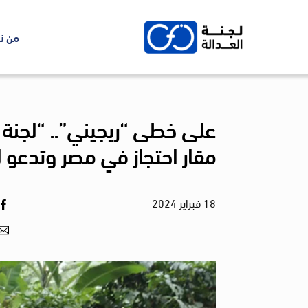
Ski
t
من ن
conten
على خطى “ريجيني”.. “لجنة 
مقار احتجاز في مصر وتدعو 
18
فبراير
2024