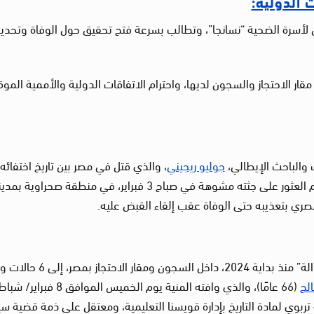
 الدولية:
مل لأسرة الضحية “نسانجا”، وتطالب بسرعة فتح تحقيق حول الوفاة وتحدي
ر الاحتجاز والسجون لديها، واحترام الاتفاقات الدولية والأممية المو
 والباحث الإيطالي،
جوليو ريجيني
، والذي قتل في مصر بين تاريخ اختفائه
مصري بتعذيبه حتى الوفاة عقب إلقاء القبض عليه.
وبذلك ترتفع حالات الوفاة التي رصدتها “لجنة العدالة” منذ بداية 2024، داخل السجون و
لح
(66 عامًا)، والذي وافته المنية يوم الخميس الموافق 8 فبراير/ شب
تربوي لمادة التاريخ بإدارة قويسنا التعليمية، ومعتقل على ذمة قضية س