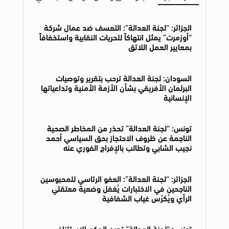
الجزائر: “لجنة العدالة”: التعسف ضد عمال شركة
“أوزمرت” يمثل انتهاكاً للحريات النقابية واستخفافاً
بمعايير العمل اللائق
السودان: لجنة العدالة ترحب بتقرير وتوصيات
البرلمان الأفريقي بشأن الأزمة الأمنية وتداعياتها
الإنسانية
تونس: “لجنة العدالة” تحذر من المخاطر الصحية
الناجمة عن ظروف الاحتجاز بحق السياسي أحمد
نجيب الشابي وتطالب بالإفراج الفوري عنه
الجزائر: “لجنة العدالة”: العفو الرئاسي للمحبوسين
الناجحين في الاختبارات يُغفل وضعية معتقلي
الرأي ويُكرّس غياب الشفافية
تونس: “لجنة العدالة” تدين الحكم الاستئنافي