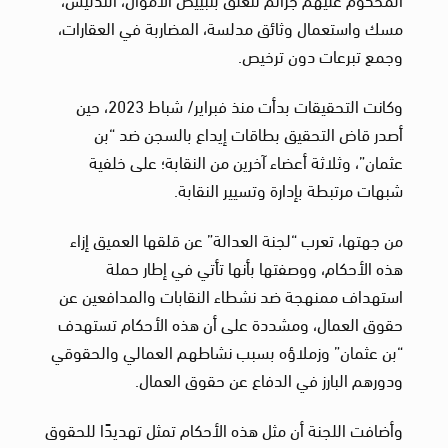
مسك واستعمال وثائق مدلسة، المضاربة في العقارات،
وجمع تبرعات دون ترخيص.
وكانت التحقيقات بدأت منذ فبراير/ شباط 2023، حين
أصدر قاض التحقيق بطاقات إيداع بالسجن ضد “بن
عثمان”، وثلاثة أعضاء آخرين من النقابة؛ على خلفية
شبهات مرتبطة بإدارة وتسيير النقابة.
من جهتها، تعرب “لجنة العدالة” عن قلقها العميق إزاء
هذه الأحكام، ووصفتها بأنها تأتي في إطار حملة
استهداف ممنهجة ضد نشطاء النقابات والمدافعين عن
حقوق العمال، ومشددة على أن هذه الأحكام تستهدف
“بن عثمان” وزملاؤه بسبب نشاطهم العمالي والحقوقي
ودورهم البارز في الدفاع عن حقوق العمال.
وأضافت اللجنة أن مثل هذه الأحكام تمثل تهديدًا للحقوق