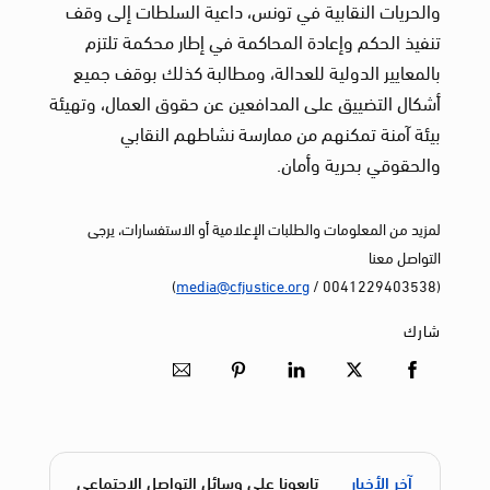
والحريات النقابية في تونس، داعية السلطات إلى وقف
تنفيذ الحكم وإعادة المحاكمة في إطار محكمة تلتزم
بالمعايير الدولية للعدالة، ومطالبة كذلك بوقف جميع
أشكال التضييق على المدافعين عن حقوق العمال، وتهيئة
بيئة آمنة تمكنهم من ممارسة نشاطهم النقابي
والحقوقي بحرية وأمان.
لمزيد من المعلومات والطلبات الإعلامية أو الاستفسارات، يرجى
التواصل معنا
)
media@cfjustice.org
(0041229403538 /
شارك
آخر الأخبار
تابعونا على وسائل التواصل الاجتماعي