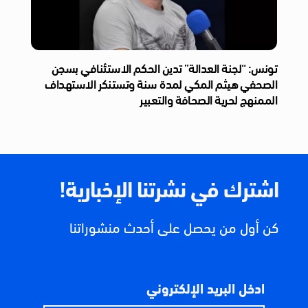
تونس: “لجنة العدالة” تدين الحكم الاستئنافي بسجن
الصحفي هيثم المكي لمدة سنة وتستنكر الاستهداف
الممنهج لحرية الصحافة والتعبير
اشترك في نشرتنا الإخبارية!
كن أول من يحصل على أحدث منشوراتنا
ادخل البريد الإلكتروني