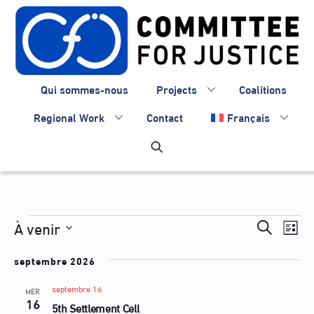
Skip
to
content
Qui sommes-nous
Projects
Coalitions
Regional Work
Contact
Français
Évènements
Recherc
À venir
Nav
R
L
de
et
S
e
i
vue
septembre 2026
é
navigati
c
s
Évè
l
de
septembre 16
h
MER
t
e
16
5th Settlement Cell
e