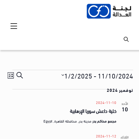
Ski
t
conten
Menu
Events
Events
vent
1/2/2025
 - 
11/10/2024
S
ق
iews
Search
S
e
ا
tion
نوفمبر 2024
and
e
a
ئ
l
Views
r
2024-11-10
الأحد
م
10
e
خلية داعش سوريا الإرهابية
avigation
c
ة
c
h
مجمع محاكم بدر
مدينة بدر, محافظة القاهرة, Egypt
t
ا
d
ل
2024-11-12
الثلاثاء