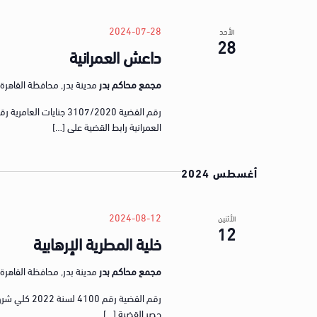
t
s
2024-07-28
الأحد
28
b
داعش العمرانية
y
K
مجمع محاكم بدر
مدينة بدر, محافظة القاهرة, gypt
e
y
العمرانية رابط القضية على […]
w
o
r
أغسطس 2024
d
.
2024-08-12
الأثنين
12
خلية المطرية الإرهابية
مجمع محاكم بدر
مدينة بدر, محافظة القاهرة, gypt
حصر القضية […]