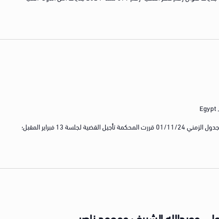
E
الاسم الإعلامي للقضية أحداث عنف إمبابة الجدول الزمني 01/11/24 قررت المحكمة تأجيل القضية لجلسة 13 فبراير المقبل؛
لي وعبدالله الشريف ومحمد ناصر