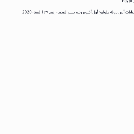
E
رقم الجنايات/الجنح رقم 2765 لسنة 2020 جنايات أمن دولة طوارئ أول أكتوبر رقم حصر القضية رقم 177 لسنة 2020