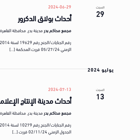
e
o
2024-06-29
السبت
c
29
r
أحداث بولاق الدكرور
t
d
d
.
مجمع محاكم بدر
مدينة بدر, محافظة القاهرة, gypt
a
S
t
e
e
الزمني 05/27/24 قررت المحكمة […]
a
.
r
يوليو 2024
c
h
f
2024-07-13
السبت
13
o
أحداث مدينة الإنتاج الإعلا
r
E
مجمع محاكم بدر
مدينة بدر, محافظة القاهرة, gypt
v
e
الجدول الزمني 02/11/24 قررت […]
n