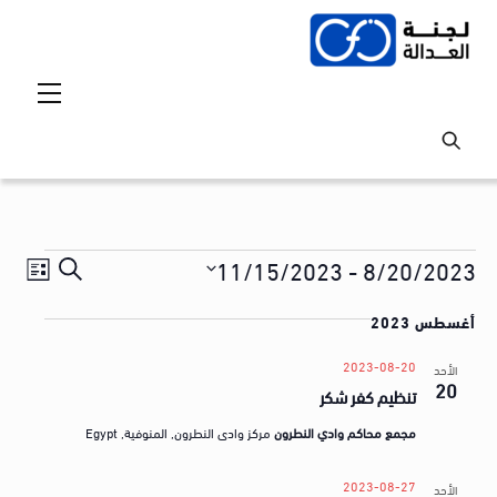
Ski
t
conten
Menu
Events
Events
vent
11/15/2023
 - 
8/20/2023
S
ق
iews
Search
S
e
ا
tion
أغسطس 2023
and
e
a
ئ
l
Views
r
2023-08-20
الأحد
م
20
e
تنظيم كفر شكر
avigation
c
ة
c
h
مجمع محاكم وادي النطرون
مركز وادى النطرون, المنوفية, Egypt
t
ا
d
ل
2023-08-27
الأحد